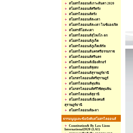
สโมสรไลออนส์เกาะลันตา 2020
สโมสรไลออนส์ศรีตรัง
สโมสรไลออนส์ตรัง
สโมสรไลออนส์สะเดา
สโมสรไลออนส์สะเดา ไนซ์แองเจิล
สโมสรลีโอสะเดา
สโมสรไลออนส์สุไหงโก-ลก
สโมสรไลออนส์ภูเก็ต
สโมสรไลออนส์ภูเก็ตเพิร์ล
สโมสรไลออนส์นครศรีธรรมราช
สโมสรไลออนส์ศรีนคร
สโมสรไลออนส์เมืองลิกอร์
สโมสรไลออนส์ทุ่งสง
สโมสรไลออนส์สุราษฎร์ธานี
สโมรสรไลออนส์ศรีสุราษฎร์
สโมสรไลออนส์พุนพิน
สโมรสรไลออนส์ศรีวิชัยพุนพิน
สโมสรไลออนส์สุธานี
สโมสรไลออนส์เมืองคนดี
สุราษฎร์ธานี
สโมสรไลออนส์ยะลา
ธรรมนูญและข้อบังคับสโมสรไลออนส์
Constitution& By Law Lions
International2020 (LA1)