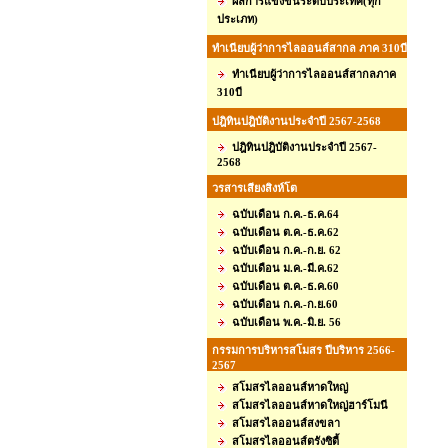
ผลการแข่งขันระดับประเทศ(ทุก
ประเภท)
ทำเนียบผู้ว่าการไลออนส์สากล ภาค 310บี
ทำเนียบผู้ว่าการไลออนส์สากลภาค
310บี
ปฎิทินปฎิบัติงานประจำปี 2567-2568
ปฎิทินปฎิบัติงานประจำปี 2567-
2568
วรสารเสียงสิงห์โต
ฉบับเดือน ก.ค.-ธ.ค.64
ฉบับเดือน ต.ค.-ธ.ค.62
ฉบับเดือน ก.ค.-ก.ย. 62
ฉบับเดือน ม.ค.-มี.ค.62
ฉบับเดือน ต.ค.-ธ.ค.60
ฉบับเดือน ก.ค.-ก.ย.60
ฉบับเดือน พ.ค.-มิ.ย. 56
กรรมการบริหารสโมสร ปีบริหาร 2566-
2567
สโมสรไลออนส์หาดใหญ่
สโมสรไลออนส์หาดใหญ่ฮาร์โมนี
สโมสรไลออนส์สงขลา
สโมสรไลออนส์ตรังซิตี้