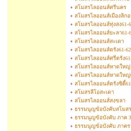
สโมสรไลออนส์ศรีนคร
สโมสรไลออนส์เมืองลิกอร
สโมสรไลออนส์ทุ่งสง61-
สโมสรไลออนส์ยะลา61-
สโมสรไลออนส์สะเดา
สโมสรไลออนส์ตรัง61-62
สโมสรไลออนส์ศรีตรัง61
สโมสรไลออนส์หาดใหญ่ฮ
สโมสรไลออนส์หาดใหญ่
สโมสรไลออนส์ตรังซิตี้61
สโมสรลีโอสะเดา
สโมสรไลออนส์สงขลา
ธรรมนูญข้อบังคับสโมส
ธรรมนูญข้อบังคับ ภาค 3
ธรรมนูญข้อบังคับ ภาค