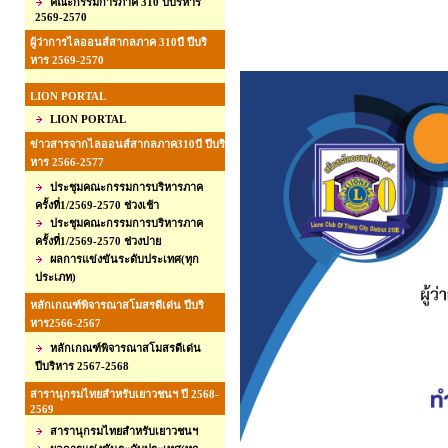
คณะกรรมการภาค 310 ปีบริหาร
2569-2570
ผู้ว่าการไลออนส์สากลภาค 310บี ปีบริ
หาร 2569-2570
LION PORTAL
LION PORTAL
ข่าวสารจากไลออนส์สากลภาค310บี ปีบริ
หาร 2566-2577
ประชุมคณะกรรมการบริหารภาค
ครั้งที่1/2569-2570 ช่วงเช้า
ประชุมคณะกรรมการบริหารภาค
ครั้งที่1/2569-2570 ช่วงบ่าย
ผลการแข่งขันระดับประเทศ(ทุก
ประเภท)
หลักเกณฑ์พิจารณาสโมสรดีเด่น ปีบริ
หาร2566-2567
หลักเกณฑ์พิจารณาสโมสรดีเด่น
ปีบริหาร 2567-2568
สารานุกรมไทยสำหรับเยาวชนฯ ปี 2568-
2569
สารานุกรมไทยสำหรับเยาวชนฯ