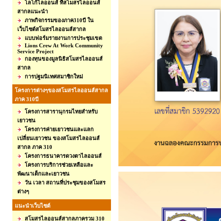
โลโก้ไลออนส์ ที่สโมสรไลออนส์
สากลแนะนำ
ภาพกิจกรรมของภาค310บี ใน
เว็บไซต์สโมสรไลออนส์สากล
แบบฟอร์มรายงานการประชุมเขต
Lions Crew At Work Community
Service Project
กองทุนของมูลนิธิสโมสรไลออนส์
สากล
การปฐมนิเทศสมาชิกใหม่
โครงการต่างๆของสโมสรไลออนส์สากล
ภาค 310บี
โครงการสารานุกรมไทยสำหรับ
เยาวชน
โครงการค่ายเยาวชนและแลก
เปลี่ยนเยาวชน ของสโมสรไลออนส์
สากล ภาค 310
โครงการธนาคารดวงตาไลออนส์
โครงการบริการช่วยเหลือและ
พัฒนาเด็กและเยาวชน
วัน เวลา สถานที่ประชุมของสโมสร
ต่างๆ
แนะนำเว็บไซต์
สโมสรไลออนส์สากลภาครวม 310