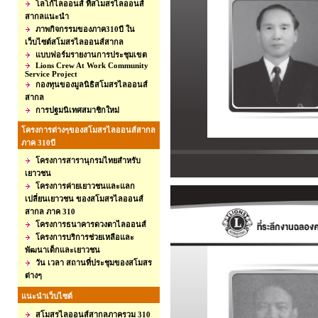
โลโก้ไลออนส์ ที่สโมสรไลออนส์
สากลแนะนำ
ภาพกิจกรรมของภาค310บี ใน
เว็บไซต์สโมสรไลออนส์สากล
แบบฟอร์มรายงานการประชุมเขต
Lions Crew At Work Community
Service Project
กองทุนของมูลนิธิสโมสรไลออนส์
สากล
การปฐมนิเทศสมาชิกใหม่
โครงการต่างๆของสโมสรไลออนส์สากล
ภาค 310บี
โครงการสารานุกรมไทยสำหรับ
เยาวชน
โครงการค่ายเยาวชนและแลก
เปลี่ยนเยาวชน ของสโมสรไลออนส์
สากล ภาค 310
โครงการธนาคารดวงตาไลออนส์
โครงการบริการช่วยเหลือและ
พัฒนาเด็กและเยาวชน
วัน เวลา สถานที่ประชุมของสโมสร
ต่างๆ
แนะนำเว็บไซต์
สโมสรไลออนส์สากลภาครวม 310