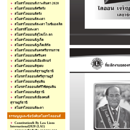
สโมสรไลออนส์เกาะลันตา 2020
สโมสรไลออนส์ศรีตรัง
สโมสรไลออนส์ตรัง
สโมสรไลออนส์สะเดา
สโมสรไลออนส์สะเดา ไนซ์แองเจิล
สโมสรลีโอสะเดา
สโมสรไลออนส์สุไหงโก-ลก
สโมสรไลออนส์ภูเก็ต
สโมสรไลออนส์ภูเก็ตเพิร์ล
สโมสรไลออนส์นครศรีธรรมราช
สโมสรไลออนส์ศรีนคร
สโมสรไลออนส์เมืองลิกอร์
สโมสรไลออนส์ทุ่งสง
สโมสรไลออนส์สุราษฎร์ธานี
สโมรสรไลออนส์ศรีสุราษฎร์
สโมสรไลออนส์พุนพิน
สโมรสรไลออนส์ศรีวิชัยพุนพิน
สโมสรไลออนส์สุธานี
สโมสรไลออนส์เมืองคนดี
สุราษฎร์ธานี
สโมสรไลออนส์ยะลา
ธรรมนูญและข้อบังคับสโมสรไลออนส์
Constitution& By Law Lions
International2020 (LA1)