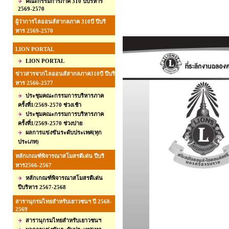
คณะกรรมการภาค 310 ปีบริหาร
2569-2570
ผู้ว่าการไลออนส์สากลภาค 310บี ปีบริ
หาร 2569-2570
LION PORTAL
LION PORTAL
ข่าวสารจากไลออนส์สากลภาค310บี ปีบริ
หาร 2566-2577
ประชุมคณะกรรมการบริหารภาค
ครั้งที่1/2569-2570 ช่วงเช้า
ประชุมคณะกรรมการบริหารภาค
ครั้งที่1/2569-2570 ช่วงบ่าย
ผลการแข่งขันระดับประเทศ(ทุก
ประเภท)
หลักเกณฑ์พิจารณาสโมสรดีเด่น ปีบริ
หาร2566-2567
หลักเกณฑ์พิจารณาสโมสรดีเด่น
ปีบริหาร 2567-2568
สารานุกรมไทยสำหรับเยาวชนฯ ปี 2568-
2569
สารานุกรมไทยสำหรับเยาวชนฯ