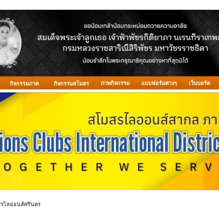
ภาพกิจกรรม
แบบฟอร์มต่างๆ
เว็บบอร์ด
กิจกรรมภาค
กิจกรรมสโมสร
รไลออนส์ศรีนคร