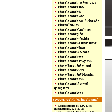
สโมสรไลออนส์เกาะลันตา 2020
สโมสรไลออนส์ศรีตรัง
สโมสรไลออนส์ตรัง
สโมสรไลออนส์สะเดา
สโมสรไลออนส์สะเดา ไนซ์แองเจิล
สโมสรลีโอสะเดา
สโมสรไลออนส์สุไหงโก-ลก
สโมสรไลออนส์ภูเก็ต
สโมสรไลออนส์ภูเก็ตเพิร์ล
สโมสรไลออนส์นครศรีธรรมราช
สโมสรไลออนส์ศรีนคร
สโมสรไลออนส์เมืองลิกอร์
สโมสรไลออนส์ทุ่งสง
สโมสรไลออนส์สุราษฎร์ธานี
สโมรสรไลออนส์ศรีสุราษฎร์
สโมสรไลออนส์พุนพิน
สโมรสรไลออนส์ศรีวิชัยพุนพิน
สโมสรไลออนส์สุธานี
สโมสรไลออนส์เมืองคนดี
สุราษฎร์ธานี
สโมสรไลออนส์ยะลา
ธรรมนูญและข้อบังคับสโมสรไลออนส์
Constitution& By Law Lions
International2020 (LA1)