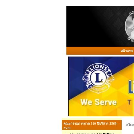
หน้าแรก
คณะกรรมการภาค 310 ปีบริหาร 2569-
สโมส
2570