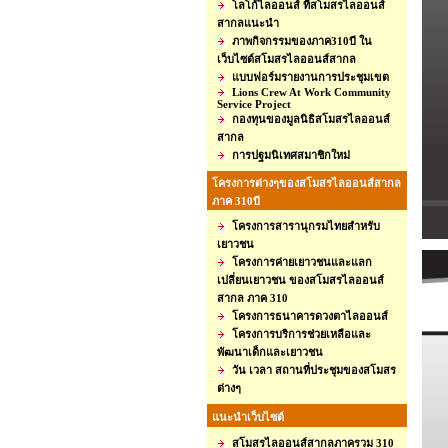
โลโก้ไลออนส์ ที่สโมสรไลออนส์
สากลแนะนำ
ภาพกิจกรรมของภาค310บี ใน
เว็บไซต์สโมสรไลออนส์สากล
แบบฟอร์มรายงานการประชุมเขต
Lions Crew At Work Community
Service Project
กองทุนของมูลนิธิสโมสรไลออนส์
สากล
การปฐมนิเทศสมาชิกใหม่
โครงการต่างๆของสโมสรไลออนส์สากล
ภาค 310บี
โครงการสารานุกรมไทยสำหรับ
เยาวชน
โครงการค่ายเยาวชนและแลก
เปลี่ยนเยาวชน ของสโมสรไลออนส์
สากล ภาค 310
โครงการธนาคารดวงตาไลออนส์
โครงการบริการช่วยเหลือและ
พัฒนาเด็กและเยาวชน
วัน เวลา สถานที่ประชุมของสโมสร
ต่างๆ
แนะนำเว็บไซต์
สโมสรไลออนส์สากลภาครวม 310