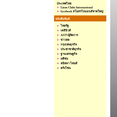
ประเทศไทย
Lions Clubs International
facebook สโมสรไลออนส์หาดใหญ่
หนังสือพิมพ์
ไทยรัฐ
เดลินิวส์
ASTVผู้จัดการ
ข่าวสด
กรุงเทพธุรกิจ
ประชาชาติธุรกิจ
ฐานเศรษฐกิจ
มติชน
สมิหลา ไทมส์
ตรังโซน