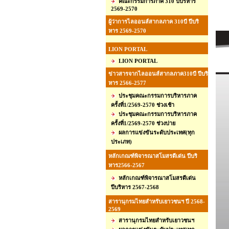
คณะกรรมการภาค 310 ปีบริหาร
2569-2570
ผู้ว่าการไลออนส์สากลภาค 310บี ปีบริ
หาร 2569-2570
LION PORTAL
LION PORTAL
ข่าวสารจากไลออนส์สากลภาค310บี ปีบริ
หาร 2566-2577
ประชุมคณะกรรมการบริหารภาค
ครั้งที่1/2569-2570 ช่วงเช้า
ประชุมคณะกรรมการบริหารภาค
ครั้งที่1/2569-2570 ช่วงบ่าย
ผลการแข่งขันระดับประเทศ(ทุก
ประเภท)
หลักเกณฑ์พิจารณาสโมสรดีเด่น ปีบริ
หาร2566-2567
หลักเกณฑ์พิจารณาสโมสรดีเด่น
ปีบริหาร 2567-2568
สารานุกรมไทยสำหรับเยาวชนฯ ปี 2568-
2569
สารานุกรมไทยสำหรับเยาวชนฯ