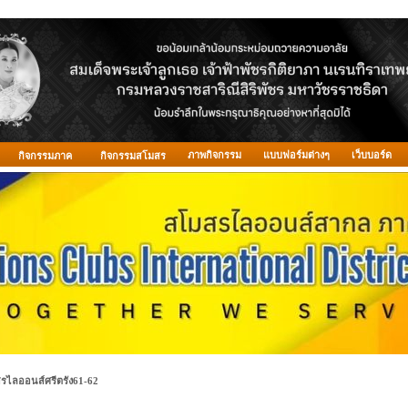
ภาพกิจกรรม
แบบฟอร์มต่างๆ
เว็บบอร์ด
กิจกรรมภาค
กิจกรรมสโมสร
รไลออนส์ศรีตรัง61-62