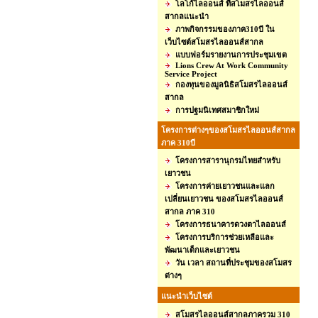
โลโก้ไลออนส์ ที่สโมสรไลออนส์
สากลแนะนำ
ภาพกิจกรรมของภาค310บี ใน
เว็บไซต์สโมสรไลออนส์สากล
แบบฟอร์มรายงานการประชุมเขต
Lions Crew At Work Community
Service Project
กองทุนของมูลนิธิสโมสรไลออนส์
สากล
การปฐมนิเทศสมาชิกใหม่
โครงการต่างๆของสโมสรไลออนส์สากล
ภาค 310บี
โครงการสารานุกรมไทยสำหรับ
เยาวชน
โครงการค่ายเยาวชนและแลก
เปลี่ยนเยาวชน ของสโมสรไลออนส์
สากล ภาค 310
โครงการธนาคารดวงตาไลออนส์
โครงการบริการช่วยเหลือและ
พัฒนาเด็กและเยาวชน
วัน เวลา สถานที่ประชุมของสโมสร
ต่างๆ
แนะนำเว็บไซต์
สโมสรไลออนส์สากลภาครวม 310