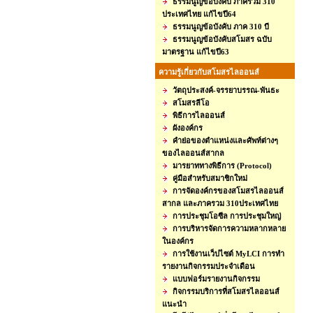
ธรรมนูญข้อบังคับ ภาครวม 310
ประเทศไทย แก้ไขปี64
ธรรมนูญข้อบังคับ ภาค 310 บี
ธรรมนูญข้อบังคับสโมสร ฉบับ
มาตรฐาน แก้ไขปี63
ความรู้เกี่ยวกับสโมสรไลออนส์
วัตถุประสงค์-จรรยาบรรณ-พันธะ
สโมสรลีโอ
พิธีการไลออนส์
ผังองค์กร
คำย่อของตำแหน่งและศัพท์ต่างๆ
ของไลออนส์สากล
มารยาททางพิธีการ (Protocol)
คู่มือสำหรับสมาชิกใหม่
การจัดองค์กรของสโมสรไลออนส์
สากล และภาครวม 310ประเทศไทย
การประชุมโอซีล การประชุมใหญ่
การบริหารจัดการความหลากหลาย
ในองค์กร
การใช้งานเว็ปไซต์ MyLCI การทำ
รายงานกิจกรรมประจำเดือน
แบบฟอร์มรายงานกิจกรรม
กิจกรรมบริการที่สโมสรไลออนส์
แนะนำ