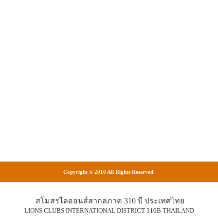
Copyright © 2010 All Rights Reserved.
สโมสรไลออนส์สากลภาค 310 บี ประเทศไทย
LIONS CLUBS INTERNATIONAL DISTRICT 310B THAILAND