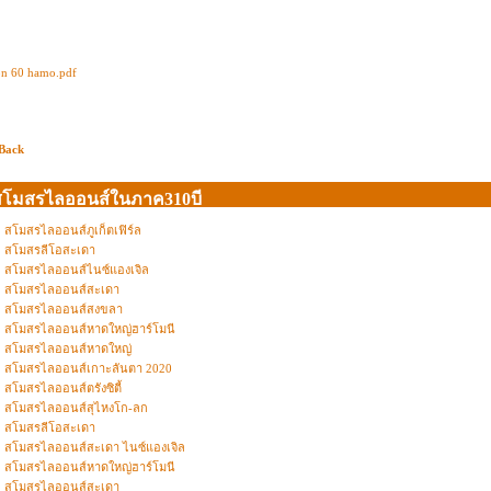
on 60 hamo.pdf
Back
สโมสรไลออนส์ในภาค310บี
สโมสรไลออนส์ภูเก็ตเฟิร์ล
สโมสรลีโอสะเดา
สโมสรไลออนส์ไนซ์แองเจิล
สโมสรไลออนส์สะเดา
สโมสรไลออนส์สงขลา
สโมสรไลออนส์หาดใหญ่ฮาร์โมนี
สโมสรไลออนส์หาดใหญ่
สโมสรไลออนส์เกาะลันตา 2020
สโมสรไลออนส์ตรังซิตี้
สโมสรไลออนส์สุไหงโก-ลก
สโมสรลีโอสะเดา
สโมสรไลออนส์สะเดา ไนซ์แองเจิล
สโมสรไลออนส์หาดใหญ่ฮาร์โมนี
สโมสรไลออนส์สะเดา