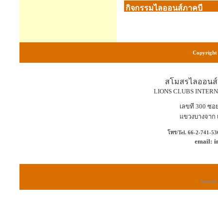
กิจกรรมไลออนส์ภาคบี
Copyright 
สโมสรไลออนส์
LIONS CLUBS INTERN
เลขที 300 ซอย
แขวงบางจาก 
โทร/Tel. 66-2-741-5
email:
i