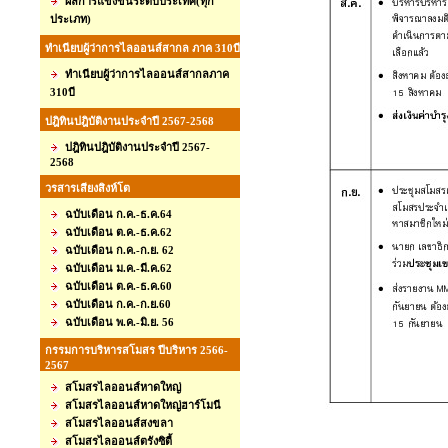
ผลการแข่งขันระดับประเทศ(ทุก
ประเภท)
ทำเนียบผู้ว่าการไลออนส์สากล ภาค 310บี
ทำเนียบผู้ว่าการไลออนส์สากลภาค
310บี
ปฎิทินปฎิบัติงานประจำปี 2567-2568
ปฎิทินปฎิบัติงานประจำปี 2567-
2568
วรสารเสียงสิงห์โต
ฉบับเดือน ก.ค.-ธ.ค.64
ฉบับเดือน ต.ค.-ธ.ค.62
ฉบับเดือน ก.ค.-ก.ย. 62
ฉบับเดือน ม.ค.-มี.ค.62
ฉบับเดือน ต.ค.-ธ.ค.60
ฉบับเดือน ก.ค.-ก.ย.60
ฉบับเดือน พ.ค.-มิ.ย. 56
กรรมการบริหารสโมสร ปีบริหาร 2566-
2567
สโมสรไลออนส์หาดใหญ่
สโมสรไลออนส์หาดใหญ่ฮาร์โมนี
สโมสรไลออนส์สงขลา
สโมสรไลออนส์ตรังซิตี้