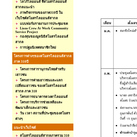
โลโก้ไลออนส์ ที่สโมสรไลออนส์
สากลแนะนำ
ภาพกิจกรรมของภาค310บี ใน
เว็บไซต์สโมสรไลออนส์สากล
แบบฟอร์มรายงานการประชุมเขต
Lions Crew At Work Community
Service Project
กองทุนของมูลนิธิสโมสรไลออนส์
สากล
การปฐมนิเทศสมาชิกใหม่
โครงการต่างๆของสโมสรไลออนส์สากล
ภาค 310บี
โครงการสารานุกรมไทยสำหรับ
เยาวชน
โครงการค่ายเยาวชนและแลก
เปลี่ยนเยาวชน ของสโมสรไลออนส์
สากล ภาค 310
โครงการธนาคารดวงตาไลออนส์
โครงการบริการช่วยเหลือและ
พัฒนาเด็กและเยาวชน
วัน เวลา สถานที่ประชุมของสโมสร
ต่างๆ
แนะนำเว็บไซต์
สโมสรไลออนส์สากลภาครวม 310