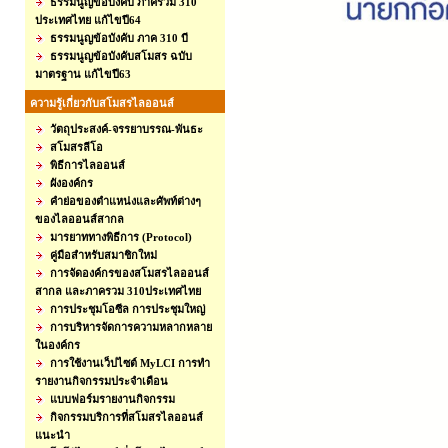
ธรรมนูญข้อบังคับ ภาครวม 310
ประเทศไทย แก้ไขปี64
ธรรมนูญข้อบังคับ ภาค 310 บี
ธรรมนูญข้อบังคับสโมสร ฉบับ
มาตรฐาน แก้ไขปี63
ความรู้เกี่ยวกับสโมสรไลออนส์
วัตถุประสงค์-จรรยาบรรณ-พันธะ
สโมสรลีโอ
พิธีการไลออนส์
ผังองค์กร
คำย่อของตำแหน่งและศัพท์ต่างๆ
ของไลออนส์สากล
มารยาททางพิธีการ (Protocol)
คู่มือสำหรับสมาชิกใหม่
การจัดองค์กรของสโมสรไลออนส์
สากล และภาครวม 310ประเทศไทย
การประชุมโอซีล การประชุมใหญ่
การบริหารจัดการความหลากหลาย
ในองค์กร
การใช้งานเว็ปไซต์ MyLCI การทำ
รายงานกิจกรรมประจำเดือน
แบบฟอร์มรายงานกิจกรรม
กิจกรรมบริการที่สโมสรไลออนส์
แนะนำ