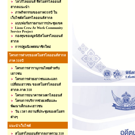
โลโก้ไลออนส์ ที่สโมสรไลออนส์
สากลแนะนำ
ภาพกิจกรรมของภาค310บี ใน
เว็บไซต์สโมสรไลออนส์สากล
แบบฟอร์มรายงานการประชุมเขต
Lions Crew At Work Community
Service Project
กองทุนของมูลนิธิสโมสรไลออนส์
สากล
การปฐมนิเทศสมาชิกใหม่
โครงการต่างๆของสโมสรไลออนส์สากล
ภาค 310บี
โครงการสารานุกรมไทยสำหรับ
เยาวชน
โครงการค่ายเยาวชนและแลก
เปลี่ยนเยาวชน ของสโมสรไลออนส์
สากล ภาค 310
โครงการธนาคารดวงตาไลออนส์
โครงการบริการช่วยเหลือและ
พัฒนาเด็กและเยาวชน
วัน เวลา สถานที่ประชุมของสโมสร
ต่างๆ
แนะนำเว็บไซต์
สโมสรไลออนส์สากลภาครวม 310