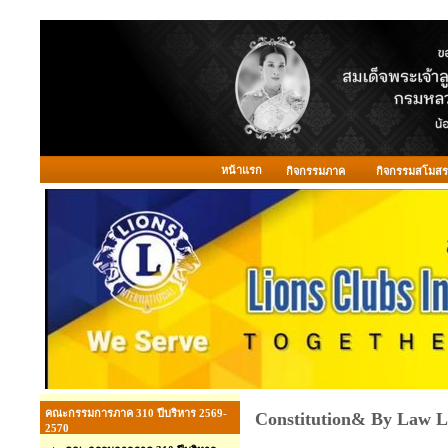
หน้าแรก
กิจกรรมภาค
กิจกรรมสโมสร
คณะกรรมการภาค 310 ปีบริหาร 2569-
Constitution& By Law Li
2570